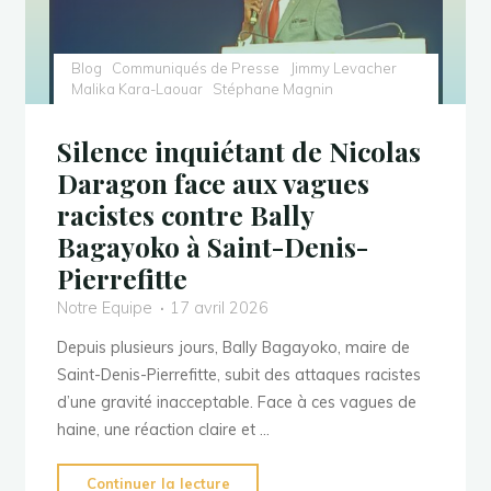
2027
!"
Blog
Communiqués de Presse
Jimmy Levacher
Malika Kara-Laouar
Stéphane Magnin
Silence inquiétant de Nicolas
Daragon face aux vagues
racistes contre Bally
Bagayoko à Saint-Denis-
Pierrefitte
Notre Equipe
17 avril 2026
Depuis plusieurs jours, Bally Bagayoko, maire de
Saint-Denis-Pierrefitte, subit des attaques racistes
d’une gravité inacceptable. Face à ces vagues de
haine, une réaction claire et …
"Silence
Continuer la lecture