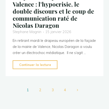
Valence : l’hypocrisie, le
gauche
double discours et le coup de
»…"
communication raté de
Nicolas Daragon
Stephane Magnin
15 janvier 2026
En retirant mardi le drapeau européen de la façade
de la mairie de Valence, Nicolas Daragon a voulu
créer un électrochoc médiatique. Il ne s’agit …
"Drapeau
Continuer la lecture
européen
retiré
à
Valence
1
2
3
4
:
Pagination
l’hypocrisie,
le