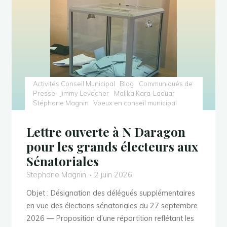
et
des
violences
systémiques
!"
Activités Conseil Municipal
Blog
Communiqués de
Presse
Jimmy Levacher
Malika Kara-Laouar
Stéphane Magnin
Voeux en conseil municipal
Lettre ouverte à N Daragon
pour les grands électeurs aux
Sénatoriales
Stephane Magnin
2 juin 2026
Objet : Désignation des délégués supplémentaires
en vue des élections sénatoriales du 27 septembre
2026 — Proposition d’une répartition reflétant les