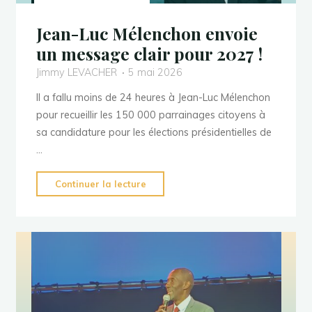
votes
des
Jean-Luc Mélenchon envoie
Valentinois.es
un message clair pour 2027 !
?"
Jimmy LEVACHER
5 mai 2026
Il a fallu moins de 24 heures à Jean-Luc Mélenchon
pour recueillir les 150 000 parrainages citoyens à
sa candidature pour les élections présidentielles de
…
"Jean-
Continuer la lecture
Luc
Mélenchon
envoie
un
message
clair
pour