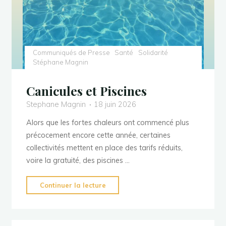
CLSPD
Valentinois.es
ouverte
qui
à
habitent
tous
des
les
Communiqués de Presse
Santé
Solidarité
passoires
Stéphane Magnin
élus
thermiques"
s’imposent
Canicules et Piscines
!"
Stephane Magnin
18 juin 2026
Alors que les fortes chaleurs ont commencé plus
précocement encore cette année, certaines
collectivités mettent en place des tarifs réduits,
voire la gratuité, des piscines …
"Canicules
Continuer la lecture
et
Piscines"