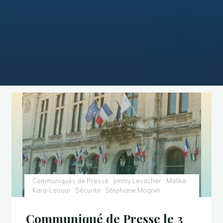
Communiqués de Presse
Jimmy Levacher
Malika
Kara-Laouar
Sécurité
Stéphane Magnin
Communiqué de Presse le 3