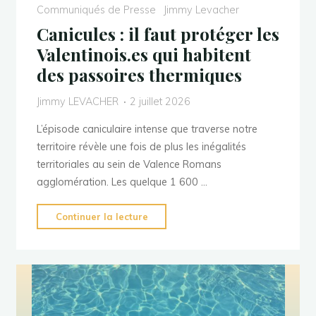
3
Communiqués de Presse
Jimmy Levacher
Juillet
Canicules : il faut protéger les
2026
Valentinois.es qui habitent
:
des passoires thermiques
Escalade
des
Jimmy LEVACHER
2 juillet 2026
violences
à
L’épisode caniculaire intense que traverse notre
Valence
territoire révèle une fois de plus les inégalités
:
territoriales au sein de Valence Romans
Un
agglomération. Les quelque 1 600 …
conseil
municipal
"Canicules
Continuer la lecture
extraordinaire
:
et
il
une
faut
réunion
protéger
du
les