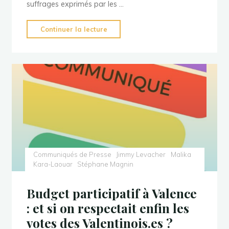
suffrages exprimés par les …
"Lettre
Continuer la lecture
ouverte
à
N
Daragon
pour
les
grands
électeurs
aux
Communiqués de Presse
Jimmy Levacher
Malika
Sénatoriales"
Kara-Laouar
Stéphane Magnin
Budget participatif à Valence
: et si on respectait enfin les
votes des Valentinois.es ?