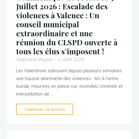
Juillet 2026 : Escalade des
violences à Valence : Un
conseil municipal
extraordinaire et une
réunion du CLSPD ouverte à
tous les élus s’imposent !
Stephane Magnin
3 juillet 2026
Les Valentinois subissent depuis plusieurs semaines
une hausse alarmante des violences : tirs à l’arme
lourde, meurtres en pleine rue, incendies criminels et
interpellation de …
"Communiqué
Continuer la lecture
de
Presse
le