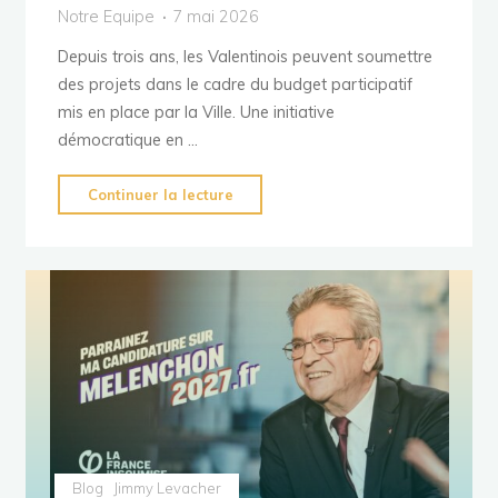
Notre Equipe
7 mai 2026
Depuis trois ans, les Valentinois peuvent soumettre
des projets dans le cadre du budget participatif
mis en place par la Ville. Une initiative
démocratique en …
"Budget
Continuer la lecture
participatif
à
Valence
:
et
si
on
respectait
enfin
les
Blog
Jimmy Levacher