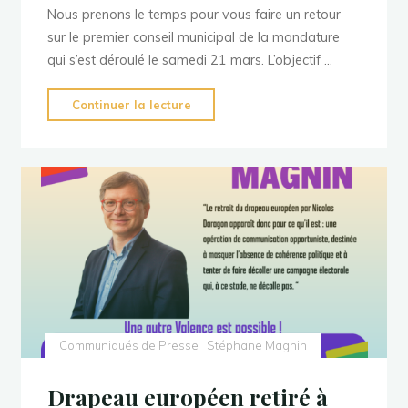
Nous prenons le temps pour vous faire un retour
sur le premier conseil municipal de la mandature
qui s’est déroulé le samedi 21 mars. L’objectif …
"Conseil
Continuer la lecture
municipal
d’installation
de
Valence..
des
«
surprises
»
à
droite
Communiqués de Presse
Stéphane Magnin
et
à
Drapeau européen retiré à
«